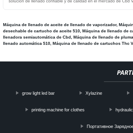
solución de llenado confiable y de calidad en el mercado de Cbd 
Máquina de llenado de aceite de llenado de vaporizador
,
Máquin
desechable de cartucho de aceite 510
,
Máquina de llenado de c
llenadora semiautomática de Cbd
,
Máquina de llenado de plum
llenado automática 510
,
Máquina de llenado de cartuchos Thc 
PART
grow light led bar
Xylazine
printing machine for clothes
hydraulic
Портативное Зарядно