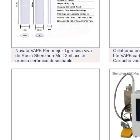
Nuvata VAPE Pen mejor 1g resina viva
Oklahoma ori
de Rosin Shenzhen Melt 2ml aceite
hte VAPE car
grueso cerámico desechable
Cartucho vac
aceite grues
prensa