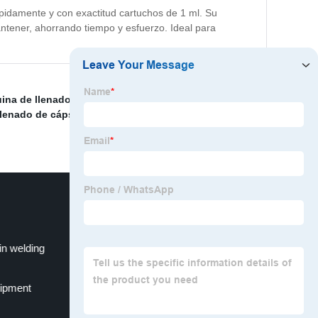
ápidamente y con exactitud cartuchos de 1 ml. Su
ntener, ahorrando tiempo y esfuerzo. Ideal para
ina de llenado desechable Thc Vape
,
Aceite espeso
lenado de cápsulas de aceite
,
Máquina de llenado de
n welding
laser curtain sensor
uipment