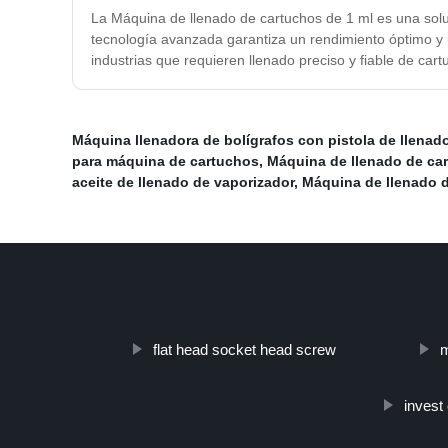
La Máquina de llenado de cartuchos de 1 ml es una soluc
tecnología avanzada garantiza un rendimiento óptimo y 
industrias que requieren llenado preciso y fiable de car
Máquina llenadora de bolígrafos con pistola de llenad
para máquina de cartuchos
,
Máquina de llenado de ca
aceite de llenado de vaporizador
,
Máquina de llenado d
flat head socket head screw
m
invest