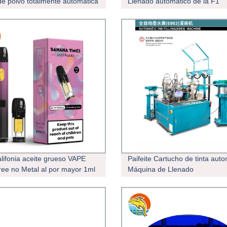
 de polvo totalmente automática
Llenado automático de la F1
a capacidad Máquina de
Máquina de envasado de miel
o
lifonia aceite grueso VAPE
Paifeite Cartucho de tinta aut
ree no Metal al por mayor 1ml
Máquina de Llenado
reheat 1ml VAPE cápsula
desechable