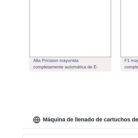
Alta Pricision mayorista
F1 may
completamente automática de E-
comple
Líquido de la máquina de llenado de
máquin
aceite desechable cigarrillo
cartuc
electrónico Pen Vape máquina de
desech
llenado de cartuchos para el sistema
cartuc
de las vainas
Máquina de llenado de cartuchos de