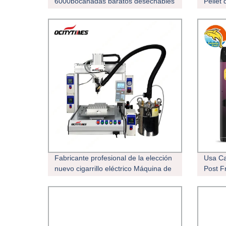
6000bocanadas baratos desechables
Pellet
Vape OEM
de alt
llenad
Fabricante profesional de la elección
Usa Ca
nuevo cigarrillo eléctrico Máquina de
Post F
Llenado
VAPE P
vacía 