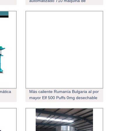
automatizado 710 máquina de
llenado de aceite de tiburón 1g 2G
3G 4G 5g desechable 100pcs
omática
Más caliente Rumanía Bulgaria al por
mayor Elf 500 Puffs 0mg desechable
VAPE Pen Bar precargada Zero
nicotina Pod desechable