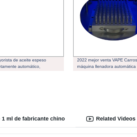
orista de aceite espeso
2022 mejor venta VAPE Carro
tamente automático,
máquina llenadora automática 
as de llenado de llenado de
de fábrica Máquina de llenado
hos de Vape 510 plumas
aceite gruesa
ables máquina de llenado de
hos de Vape
 1 ml de fabricante chino
Related Videos