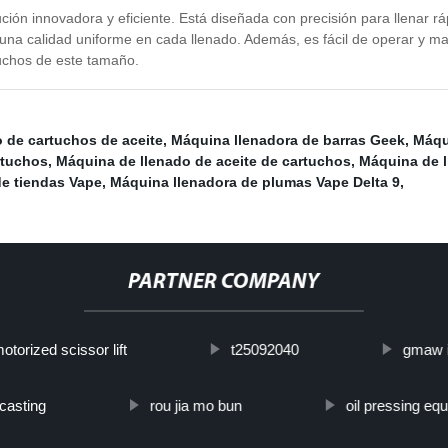
ión innovadora y eficiente. Está diseñada con precisión para llenar r
una calidad uniforme en cada llenado. Además, es fácil de operar y ma
tuchos de este tamaño.
o de cartuchos de aceite
,
Máquina llenadora de barras Geek
,
Máqu
rtuchos
,
Máquina de llenado de aceite de cartuchos
,
Máquina de l
e tiendas Vape
,
Máquina llenadora de plumas Vape Delta 9
,
PARTNER COMPANY
otorized scissor lift
t25092040
gmaw i
 casting
rou jia mo bun
oil pressing eq