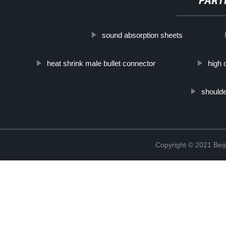
PART
sound absorption sheets
heat shrink male bullet connector
high 
shoulde
Copyright © 2021 Beij