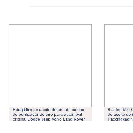
Hdag filtro de aceite de aire de cabina
8 Jefes 510 
de purificador de aire para automóvil
de aceite de
original Dodge Jeep Volvo Land Rover
Packingkagin
Durango Dakota viaje Caravan Stratus
oliva Máquin
Comandante Scrambler Compass
baratos de e