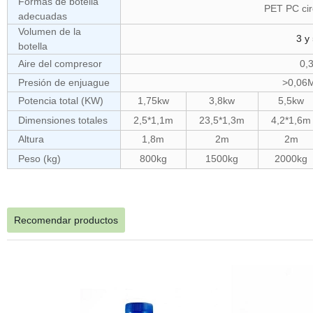
Formas de botella
PET PC cir
adecuadas
Volumen de la
3 y
botella
Aire del compresor
0,
Presión de enjuague
>0,06
Potencia total (KW)
1,75kw
3,8kw
5,5kw
Dimensiones totales
2,5*1,1m
23,5*1,3m
4,2*1,6m
Altura
1,8m
2m
2m
Peso (kg)
800kg
1500kg
2000kg
Recomendar productos